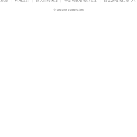
社概要
利用規約
個人情報保護
特定商取引法の表記
資金決済法に基づく
© cocone corporation