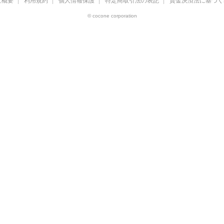
社概要
利用規約
個人情報保護
特定商取引法の表記
資金決済法に基づく
© cocone corporation