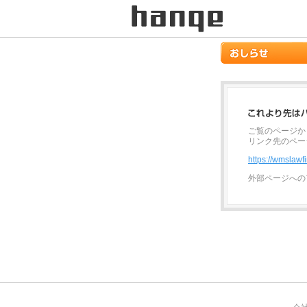
ご覧のページか
リンク先のペー
https://wmslawf
外部ページへの