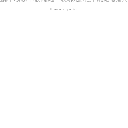
社概要
利用規約
個人情報保護
特定商取引法の表記
資金決済法に基づく
© cocone corporation