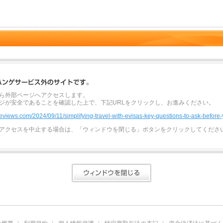
ら外部ページへアクセスします。
ジが安全であることを確認した上で、下記URLをクリックし、お進みください。
sreviews.com/2024/09/11/simplifying-travel-with-evisas-key-questions-to-ask-before
アクセスを中止する場合は、「ウィンドウを閉じる」ボタンをクリックしてくださ