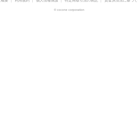
社概要
利用規約
個人情報保護
特定商取引法の表記
資金決済法に基づく
© cocone corporation