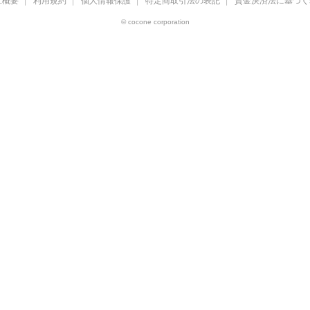
社概要
利用規約
個人情報保護
特定商取引法の表記
資金決済法に基づく
© cocone corporation