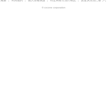
社概要
利用規約
個人情報保護
特定商取引法の表記
資金決済法に基づく
© cocone corporation