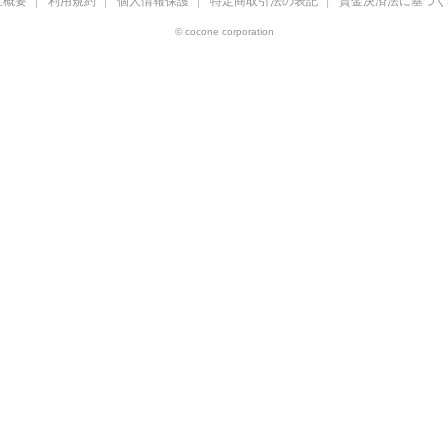
社概要
利用規約
個人情報保護
特定商取引法の表記
資金決済法に基づく
© cocone corporation