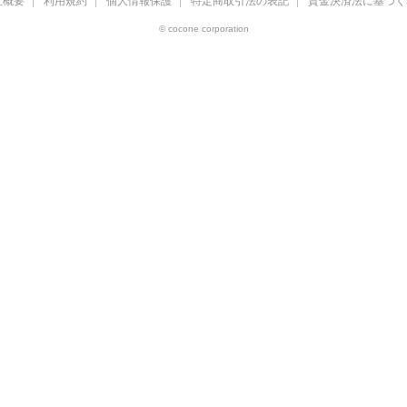
社概要
利用規約
個人情報保護
特定商取引法の表記
資金決済法に基づく
© cocone corporation