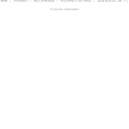
社概要
利用規約
個人情報保護
特定商取引法の表記
資金決済法に基づく
© cocone corporation