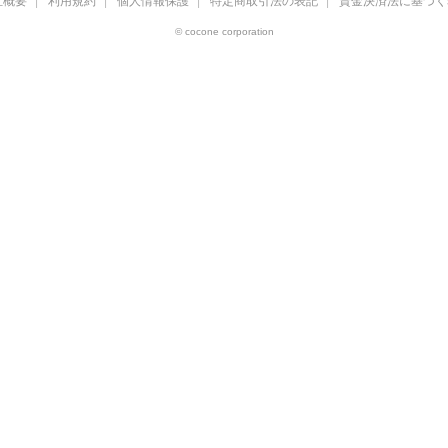
社概要
利用規約
個人情報保護
特定商取引法の表記
資金決済法に基づく
© cocone corporation