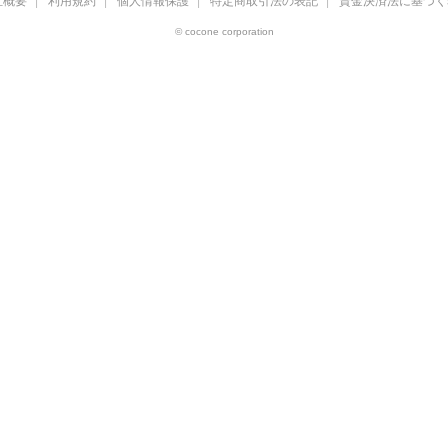
社概要
利用規約
個人情報保護
特定商取引法の表記
資金決済法に基づく
© cocone corporation