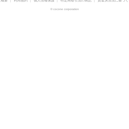
社概要
利用規約
個人情報保護
特定商取引法の表記
資金決済法に基づく
© cocone corporation