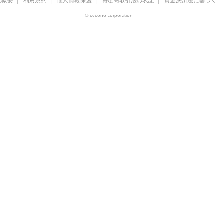
社概要
利用規約
個人情報保護
特定商取引法の表記
資金決済法に基づく
© cocone corporation