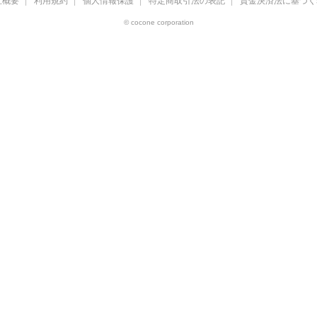
社概要
利用規約
個人情報保護
特定商取引法の表記
資金決済法に基づく
© cocone corporation