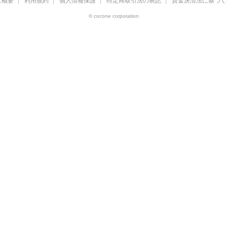
社概要
利用規約
個人情報保護
特定商取引法の表記
資金決済法に基づく
© cocone corporation