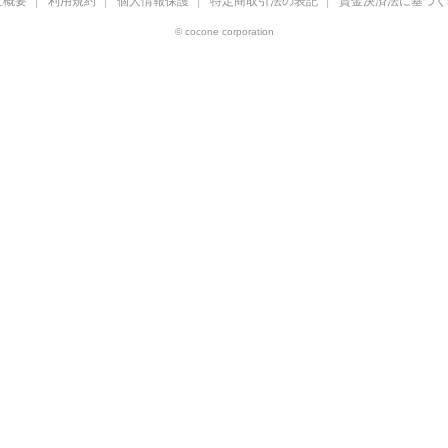
社概要
利用規約
個人情報保護
特定商取引法の表記
資金決済法に基づく
© cocone corporation