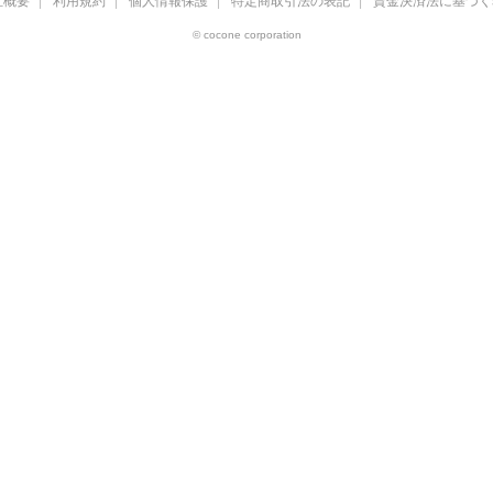
社概要
利用規約
個人情報保護
特定商取引法の表記
資金決済法に基づく
© cocone corporation