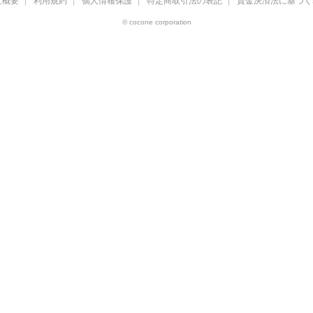
社概要
利用規約
個人情報保護
特定商取引法の表記
資金決済法に基づく
© cocone corporation