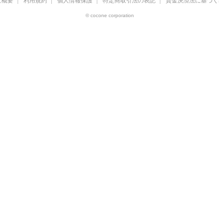
社概要
利用規約
個人情報保護
特定商取引法の表記
資金決済法に基づく
© cocone corporation