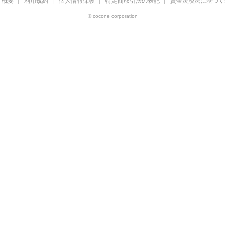
社概要
利用規約
個人情報保護
特定商取引法の表記
資金決済法に基づく
© cocone corporation