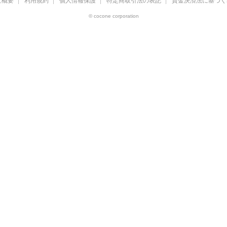
社概要
利用規約
個人情報保護
特定商取引法の表記
資金決済法に基づく
© cocone corporation