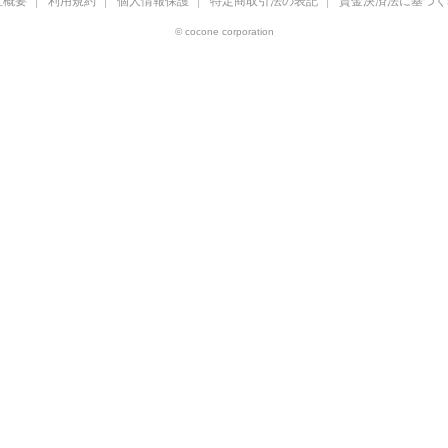
社概要
利用規約
個人情報保護
特定商取引法の表記
資金決済法に基づく
© cocone corporation