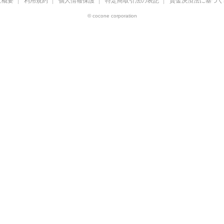
社概要
利用規約
個人情報保護
特定商取引法の表記
資金決済法に基づく
© cocone corporation