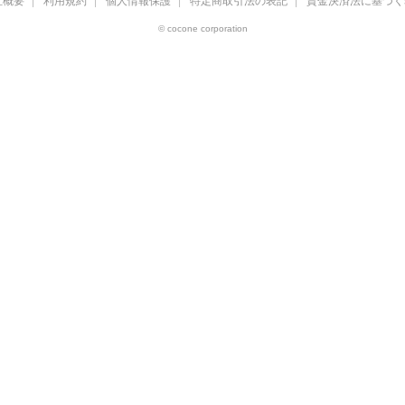
社概要
利用規約
個人情報保護
特定商取引法の表記
資金決済法に基づく
© cocone corporation